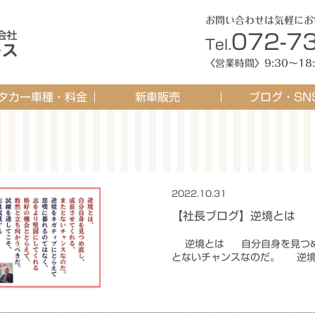
お問い合わせは気軽にお
072-7
Tel.
〈営業時間〉9:30〜1
タカー車種・料金
新車販売
ブログ・SN
・補償制度について
車種・料金
ご利用方法
まらねろブログ
Instagram
2022.10.31
未分類
【社長ブログ】逆境とは
逆境とは 自分自身を見つめ
とないチャンスなのだ。 逆境