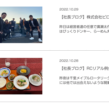
2022.10.29
未分類
【社長ブログ】株式会社ビ
昨日は経営者達の任意で廣瀬
はびっくりドンキー、らーめん
2022.10.28
未分類
【社長ブログ】RCリアル例
昨夜は千里メイプルロータリー
には他では出会えないような開