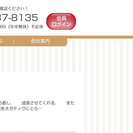
電話ください！
37-8135
8:00〈年中無休〉不定休
S
会社案内
直し， 成長させてくれる， また
をネガティヴにとら…