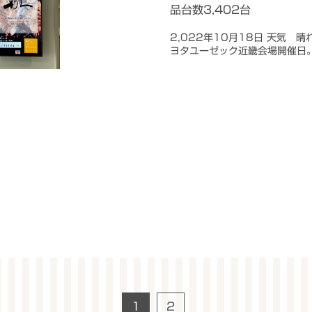
品台数3,402台
2,022年10月18日 天気 
ヨタユーゼック近畿会場開催
1
2