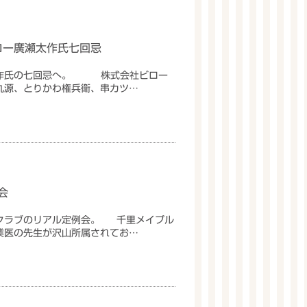
ロー廣瀬太作氏七回忌
太作氏の七回忌へ。 株式会社ビロー
丸源、とりかわ権兵衛、串カツ…
会
クラブのリアル定例会。 千里メイプル
業医の先生が沢山所属されてお…