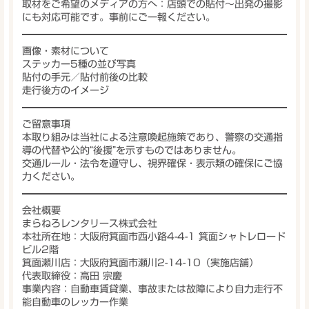
取材をご希望のメディアの方へ：
店頭での貼付〜出発の撮影
にも対応可能です。事前にご一報ください。
画像・素材について
ステッカー5種の
並び写真
貼付の手元
／
貼付前後の比較
走行後方
のイメージ
ご留意事項
本取り組みは当社による
注意喚起施策
であり、
警察の交通指
導の代替や公的“後援”を示すものではありません
。
交通ルール・法令を遵守し、
視界確保・表示類の確保
にご協
力ください。
会社概要
まらねろレンタリース株式会社
本社所在地：大阪府箕面市西小路4-4-1 箕面シャトレロード
ビル2階
箕面瀬川店：大阪府箕面市瀬川2-14-10（実施店舗）
代表取締役：高田 宗慶
事業内容：自動車賃貸業、事故または故障により自力走行不
能自動車のレッカー作業