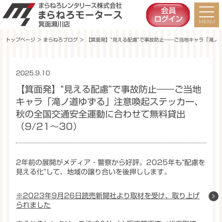
トップページ
＞
まらねろブログ
＞ 【箕面発】“見える配慮”で事故防止――ご当地キャラ「滝ノ
2025.9.10
プレスリリース
【箕面発】“見える配慮”で事故防止――ご当地
キャラ「滝ノ道ゆずる」注意喚起ステッカー、
秋の全国交通安全運動に合わせて無料貸出
（9/21〜30）
2年前の展開がメディア・警察から好評。2025年も“配慮を
見える化”して、地域の譲り合いを後押しします。
※2023年9月26日読売新聞社より取材を受け、取り上げ
られました