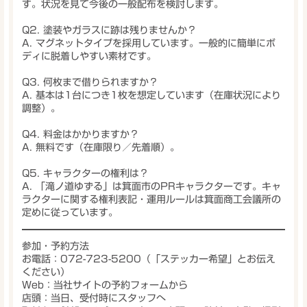
す。状況を見て今後の一般配布を検討します。
Q2. 塗装やガラスに跡は残りませんか？
A.
マグネットタイプ
を採用しています。一般的に簡単にボ
ディに脱着しやすい素材です。
Q3. 何枚まで借りられますか？
A. 基本は
1台につき1枚
を想定しています（在庫状況により
調整）。
Q4. 料金はかかりますか？
A.
無料
です（在庫限り／先着順）。
Q5. キャラクターの権利は？
A.
「滝ノ道ゆずる」は箕面市のPRキャラクター
です。キャ
ラクターに関する権利表記・運用ルールは箕面商工会議所の
定めに従っています。
参加・予約方法
お電話
：072-723-5200（「ステッカー希望」とお伝え
ください）
Web
：当社サイトの予約フォームから
店頭
：当日、受付時にスタッフへ