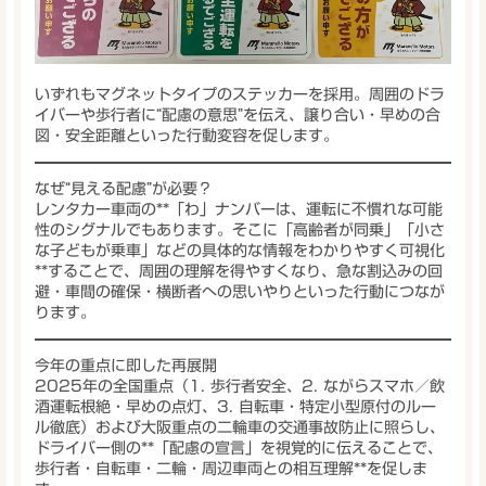
いずれもマグネットタイプのステッカーを採用。周囲のドラ
イバーや歩行者に“配慮の意思”を伝え、
譲り合い・早めの合
図・安全距離
といった行動変容を促します。
なぜ“見える配慮”が必要？
レンタカー車両の**「わ」ナンバー
は、運転に不慣れな可能
性のシグナルでもあります。そこに
「高齢者が同乗」「小さ
な子どもが乗車」
などの具体的な情報を
わかりやすく可視化
**することで、周囲の理解を得やすくなり、
急な割込みの回
避・車間の確保・横断者への思いやり
といった行動につなが
ります。
今年の重点に即した再展開
2025年の全国重点（1.
歩行者安全
、2.
ながらスマホ／飲
酒運転根絶・早めの点灯
、3.
自転車・特定小型原付のルー
ル徹底
）および大阪重点の
二輪車の交通事故防止
に照らし、
ドライバー側の**「配慮の宣言」
を視覚的に伝えることで、
歩行者・自転車・二輪・周辺車両との
相互理解**を促しま