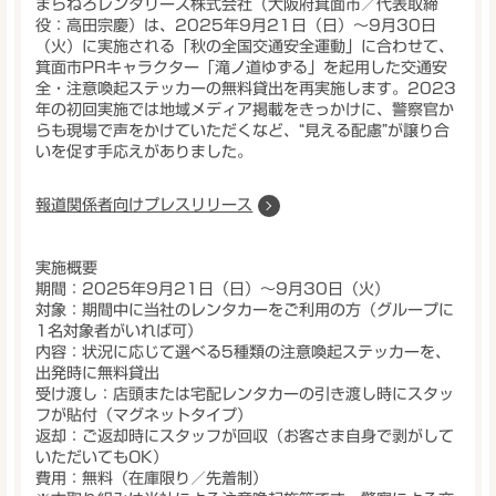
まらねろレンタリース株式会社（大阪府箕面市／代表取締
役：高田宗慶）は、
2025年9月21日（日）〜9月30日
（火）に実施される「秋の全国交通安全運動」に合わせて、
箕面市PRキャラクター「滝ノ道ゆずる」を起用した交通安
全・注意喚起ステッカーの無料貸出
を再実施します。2023
年の初回実施では地域メディア掲載をきっかけに、警察官か
らも現場で声をかけていただくなど、
“見える配慮”が譲り合
いを促す手応え
がありました。
報道関係者向けプレスリリース
実施概要
期間
：2025年9月21日（日）〜9月30日（火）
対象
：期間中に当社のレンタカーをご利用の方（グループに
1名対象者がいれば可）
内容
：状況に応じて選べる
5種類の注意喚起ステッカー
を、
出発時に
無料貸出
受け渡し
：店頭または宅配レンタカーの引き渡し時にスタッ
フが貼付（マグネットタイプ）
返却
：ご返却時にスタッフが回収（お客さま自身で剥がして
いただいてもOK）
費用
：無料（在庫限り／先着制）