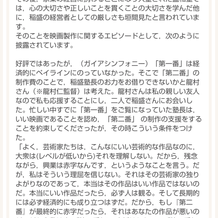
は，心の大切さや正しいことを貫くことの大切さを学んだ他
に，稲盛の経営者としての厳しさも垣間見たと言われていま
す。
そのことを映画製作に関するエピソードとして，次のように
披露されています。
好評ではあったが，（ガイアシンフォニー）「第一番」は経
済的にペイラインにのっていなかった。そこで「第二番」の
制作費のことで，稲盛塾長のお力をお借りできないかと龍村
さん（※龍村仁監督）は考えた。龍村さんは私の親しい友人
なので私も応援することにし，二人で稲盛さんにお会いし
た。忙しい中すでに「第一番」をご覧になっていた塾長は，
いい映画であることを認め，「第二番」 の制作の支援をする
ことを約束してくださったが，その時こういう条件をつけ
た。
「よく，芸術家たちは，こんなにいい芸術的な作品なのに，
大衆は(レベルが低いから)それを理解しない。だから，残念
ながら，興業は赤字なんです，というようなことを言う。だ
が，私はそういう理屈を信じない。それはその芸術家の独り
よがりなのであって，本当はその作品はいい作品ではないの
だ。本当にいい作品だったら，必ず人は観る。そして長期的
には必ず経済的にも成り立つはずだ。だから，もし『第二
番』が最終的に赤字だったら，それはあなたの作品が悪いの